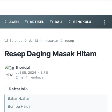
ACEH
ARTIKEL
BALI
BENGKULU
Beranda
Jambi
masakan
resep
Resep Daging Masak Hitam
thoriqul
Juli 05, 2024
•
0
2
menit membaca
Daftar Isi
Bahan-bahan:
Bumbu Halus: