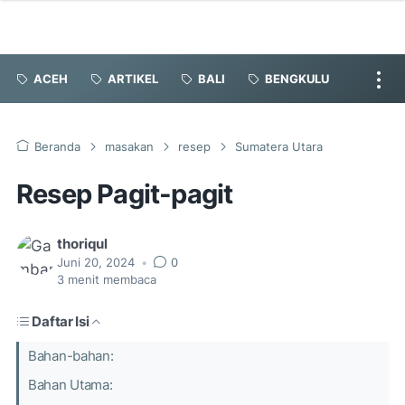
ACEH
ARTIKEL
BALI
BENGKULU
Beranda
masakan
resep
Sumatera Utara
Resep Pagit-pagit
thoriqul
Juni 20, 2024
•
0
3
menit membaca
Daftar Isi
Bahan-bahan:
Bahan Utama: