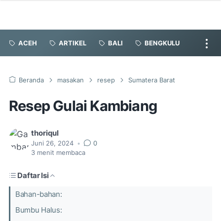
ACEH
ARTIKEL
BALI
BENGKULU
Beranda
masakan
resep
Sumatera Barat
Resep Gulai Kambiang
thoriqul
Juni 26, 2024
•
0
3
menit membaca
Daftar Isi
Bahan-bahan:
Bumbu Halus: